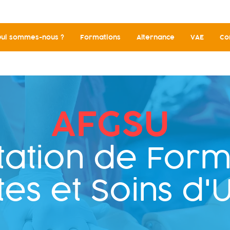
ui sommes-nous ?
Formations
Alternance
VAE
Co
AFGSU
tati
on de Fo
rm
tes et Soins d