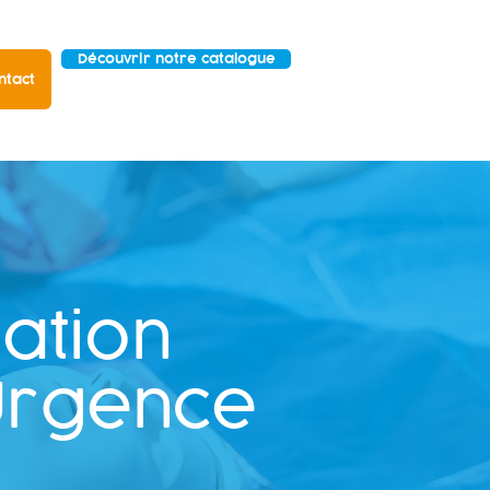
Découvrir notre catalogue
ntact
ation
'Urgence